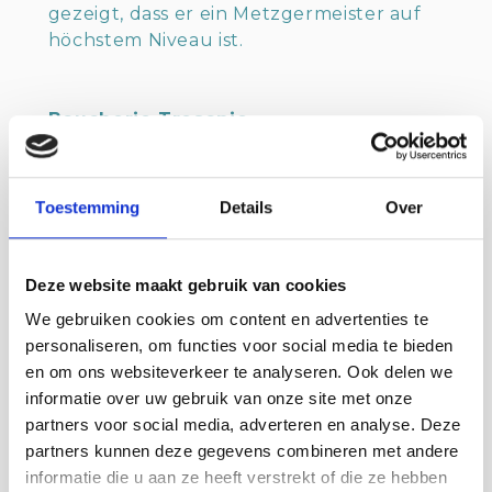
gezeigt, dass er ein Metzgermeister auf
höchstem Niveau ist.
Boucherie Tresonie
Au cœur de Schoondijke, vous trouverez
la boucherie Tresonie. Dès l'ouverture
Toestemming
Details
Over
des portes, on peut entendre la voix de
Peter Tresonie, car pour chaque client, il
trouve toujours un moment pour une
Deze website maakt gebruik van cookies
petite conversation. Il s'agit d'une
We gebruiken cookies om content en advertenties te
boucherie polyvalente où l'on peut se
personaliseren, om functies voor social media te bieden
rendre pour un beau morceau de viande
en om ons websiteverkeer te analyseren. Ook delen we
à prix raisonnable, mais aussi pour le
informatie over uw gebruik van onze site met onze
catering des fêtes et des festivités avec
partners voor social media, adverteren en analyse. Deze
un traiteur. En outre, tous ses
partners kunnen deze gegevens combineren met andere
collaborateurs ont suivi une formation en
informatie die u aan ze heeft verstrekt of die ze hebben
boucherie. La viande de bœuf vendue