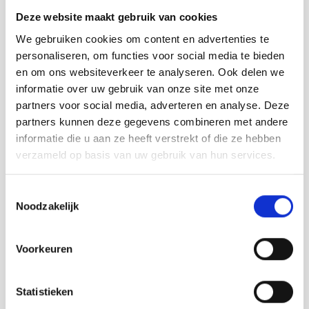
West-Zeeuws-Vlaanderen in het bezit
Deze website maakt gebruik van cookies
van het Lekker Vega keurmerk van de
We gebruiken cookies om content en advertenties te
Vegetariërsbond. Op de uitgebreide
personaliseren, om functies voor social media te bieden
menukaart, zowel voor lunch en diner,
en om ons websiteverkeer te analyseren. Ook delen we
tref je diverse vlees- en visspecialiteiten,
informatie over uw gebruik van onze site met onze
wisselende seizoensuggesties en niet te
partners voor social media, adverteren en analyse. Deze
vergeten altijd een verrassend goed
partners kunnen deze gegevens combineren met andere
vegetarisch menu. Denk hierbij aan
informatie die u aan ze heeft verstrekt of die ze hebben
geroosterde spitskool met chimichurri,
verzameld op basis van uw gebruik van hun services.
gevulde artisjok en knolseldervingers
met camembert-saliesaus.
Toestemmingsselectie
Contact info
Noodzakelijk
Restaurant Het Stadhuis
Zuidzandsestraat 7 OOSTBURG
Voorkeuren
0117-450402
Bezoek website
Statistieken
info@hetstadhuisoostburg.nl