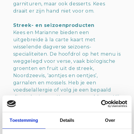
garnituren, maar ook desserts. Kees
draait er zijn hand niet voor om.
Streek- en seizoenproducten
Kees en Marianne bieden een
uitgebreide à la carte kaart met
wisselende dagverse seizoens-
specialiteiten. De hoofdrol op het menu is
weggelegd voor verse, vaak biologische
groenten en fruit uit de streek,
Noordzeevis, ‘aontjes en oentjes’,
garnalen en mossels. Heb je een
voedselallergie of volg je een bepaald
dieet, dat is voor Kees geen probleem. Hij
kan rekening houden met een groot
aantal dieetwensen bij het bereiden van
zijn verse producten. Vegetariërs mogen
Toestemming
Details
Over
het restaurant zeker niet overslaan, want
Het Stadhuis is als enige restaurant in