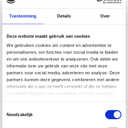
Contact info
Moio Beach
Toestemming
Details
Over
Vlamingpolderweg 3 A CADZAND
0117-392180
Bezoek website
Deze website maakt gebruik van cookies
info@moio.nl
We gebruiken cookies om content en advertenties te
Volg ons
personaliseren, om functies voor social media te bieden
en om ons websiteverkeer te analyseren. Ook delen we
informatie over uw gebruik van onze site met onze
partners voor social media, adverteren en analyse. Deze
partners kunnen deze gegevens combineren met andere
Anderen bekeken ook:
informatie die u aan ze heeft verstrekt of die ze hebben
verzameld op basis van uw gebruik van hun services.
Toestemmingsselectie
Noodzakelijk