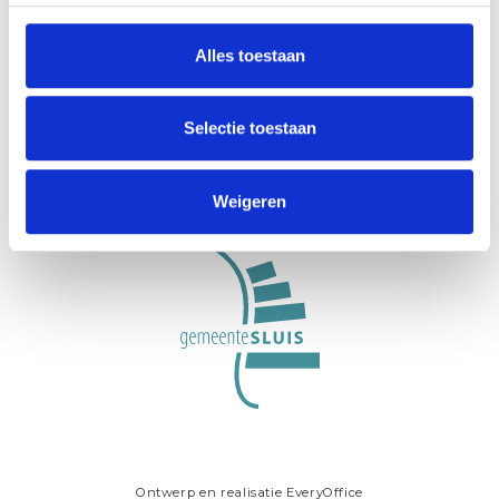
Alles toestaan
VisitZeeuwsVlaanderen.nl ist eine Initiative der
Stichting Gastvrij Zeeuws-Vlaanderen, einer
organisation für regionale Werbung und
Selectie toestaan
Gastfreundschaft in der Gemeinde Sluis.
Weigeren
Ontwerp en realisatie
EveryOffice