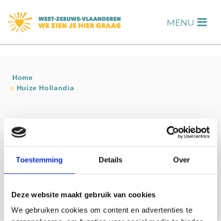
s
MENU
H
Home
Huize Hollandia
Contact info
Huize Hollandia
Kaai 30 SLUIS
Toestemming
Details
Over
0117-461272
info@hollandiasluis.com
Deze website maakt gebruik van cookies
We gebruiken cookies om content en advertenties te