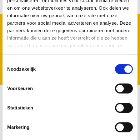
personaliseren, om functies voor social media te bieden
en om ons websiteverkeer te analyseren. Ook delen we
informatie over uw gebruik van onze site met onze
REGISTRIEREN SIE SICH FÜR UNSERE
partners voor social media, adverteren en analyse. Deze
NEWSLETTER
partners kunnen deze gegevens combineren met andere
Geen zorgen we spammen niet.
informatie die u aan ze heeft verstrekt of die ze hebben
verzameld op basis van uw gebruik van hun services.
Toestemmingsselectie
Noodzakelijk
Registrieren
Voorkeuren
VOLG ONS
Statistieken
Marketing