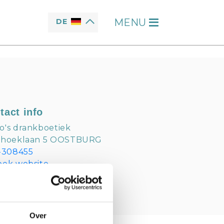
MENU
DE
H
tact info
's drankboetiek
rhoeklaan 5 OOSTBURG
-308455
oek website
bregtsen@gmail.com
Over