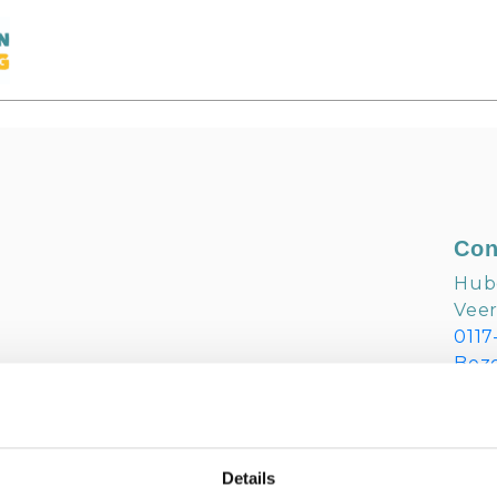
Con
Hubo
Vee
0117
Bez
ihu
Details