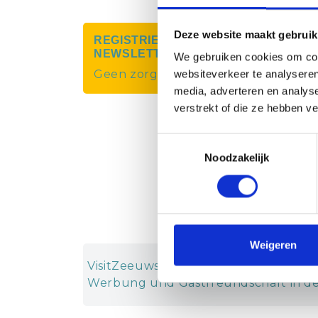
Deze website maakt gebruik
REGISTRIEREN SIE SICH FÜR UNSE
NEWSLETTER
We gebruiken cookies om cont
Geen zorgen we spammen niet.
websiteverkeer te analyseren
media, adverteren en analys
verstrekt of die ze hebben v
Toestemmingsselectie
Noodzakelijk
Weigeren
VisitZeeuwsVlaanderen.nl ist eine Init
Werbung und Gastfreundschaft in de