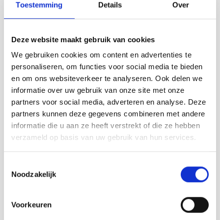
Toestemming
Details
Over
Contact info
Drinkshop De Vuurtoren
Kaai 12 SLUIS
Deze website maakt gebruik van cookies
0117-383787
We gebruiken cookies om content en advertenties te
Bezoek website
personaliseren, om functies voor social media te bieden
info@devuurtoren.nl
en om ons websiteverkeer te analyseren. Ook delen we
informatie over uw gebruik van onze site met onze
Anderen bekeken ook:
partners voor social media, adverteren en analyse. Deze
partners kunnen deze gegevens combineren met andere
informatie die u aan ze heeft verstrekt of die ze hebben
verzameld op basis van uw gebruik van hun services.
Toestemmingsselectie
Noodzakelijk
Voorkeuren