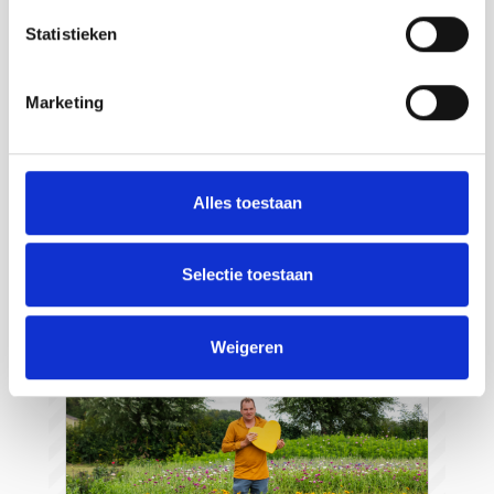
Statistieken
Marketing
Strandpaviljoen de Piraat
Cadzand
Alles toestaan
Read more
Selectie toestaan
Weigeren