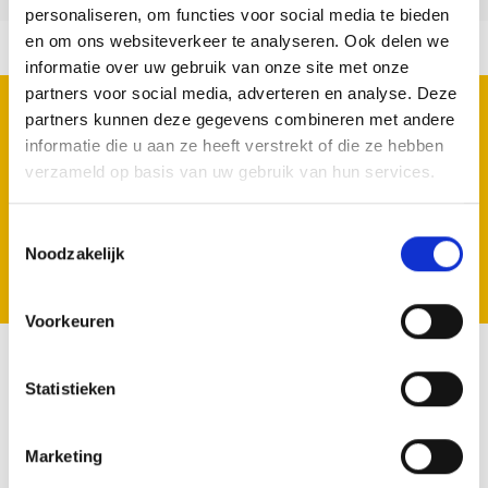
personaliseren, om functies voor social media te bieden
en om ons websiteverkeer te analyseren. Ook delen we
informatie over uw gebruik van onze site met onze
partners voor social media, adverteren en analyse. Deze
REGISTRIEREN SIE SICH FÜR UNSERE
partners kunnen deze gegevens combineren met andere
NEWSLETTER
informatie die u aan ze heeft verstrekt of die ze hebben
Geen zorgen we spammen niet.
verzameld op basis van uw gebruik van hun services.
Toestemmingsselectie
Noodzakelijk
Registrieren
Voorkeuren
Statistieken
VOLG ONS
Marketing