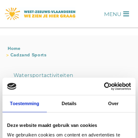
s
MENU
H
Home
Cadzand Sports
Watersportactiviteiten
Contact info
Cadzand Sports
Toestemming
Details
Over
06-21577001
Bezoek website
contact@cadzandsports.nl
Deze website maakt gebruik van cookies
We gebruiken cookies om content en advertenties te