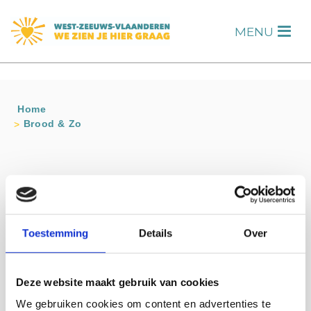
s
MENU
H
Home
Brood & Zo
Contact info
Brood & Zo
Zouterik 8 NIEUWVLIET
Toestemming
Details
Over
06-27054206
Bezoek website
info@broodenzonieuwvliet.nl
Deze website maakt gebruik van cookies
We gebruiken cookies om content en advertenties te