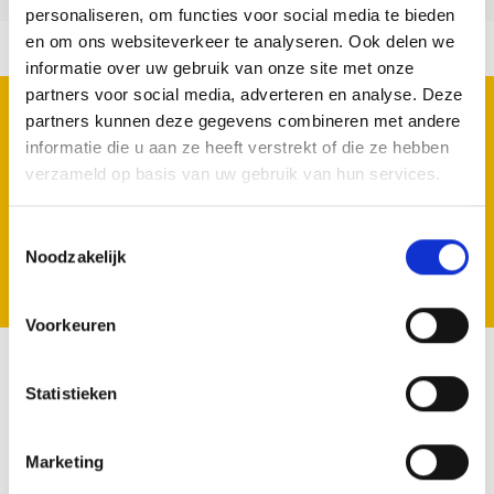
personaliseren, om functies voor social media te bieden
en om ons websiteverkeer te analyseren. Ook delen we
informatie over uw gebruik van onze site met onze
partners voor social media, adverteren en analyse. Deze
REGISTRIEREN SIE SICH FÜR UNSERE
partners kunnen deze gegevens combineren met andere
NEWSLETTER
informatie die u aan ze heeft verstrekt of die ze hebben
Geen zorgen we spammen niet.
verzameld op basis van uw gebruik van hun services.
Toestemmingsselectie
Noodzakelijk
Registrieren
Voorkeuren
Statistieken
VOLG ONS
Marketing