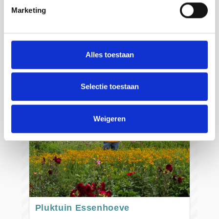
Cadzand
Marketing
Savoir plus
Alles toestaan
Selectie toestaan
Weigeren
Pluktuin Essenhoeve