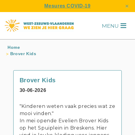
s
×
Mesures COVID-19
MENU
H
Home
Brover Kids
Brover Kids
30-06-2026
"Kinderen weten vaak precies wat ze
mooi vinden."
In mei opende Evelien Brover Kids
op het Spuiplein in Breskens. Hier