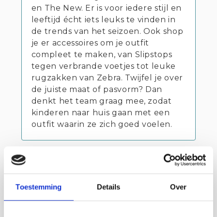
en The New. Er is voor iedere stijl en
leeftijd écht iets leuks te vinden in
de trends van het seizoen. Ook shop
je er accessoires om je outfit
compleet te maken, van Slipstops
tegen verbrande voetjes tot leuke
rugzakken van Zebra. Twijfel je over
de juiste maat of pasvorm? Dan
denkt het team graag mee, zodat
kinderen naar huis gaan met een
outfit waarin ze zich goed voelen.
Contact info
Brover Kids
Toestemming
Details
Over
Spuiplein 13 BRESKENS
Bezoek website