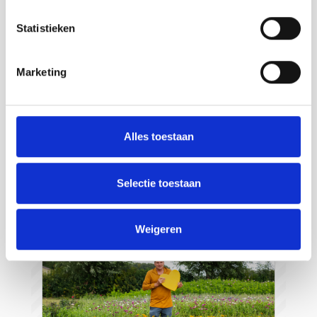
Statistieken
Marketing
Strandpaviljoen de Piraat
Cadzand
Alles toestaan
Lesen Sie mehr
Selectie toestaan
Weigeren