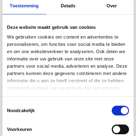
Toestemming
Details
Over
Contact info
Estaminet Marie
Deze website maakt gebruik van cookies
Kaai 27 SLUIS
We gebruiken cookies om content en advertenties te
Bezoek website
personaliseren, om functies voor social media te bieden
info@estaminetmarie.nl
en om ons websiteverkeer te analyseren. Ook delen we
informatie over uw gebruik van onze site met onze
Anderen bekeken ook:
partners voor social media, adverteren en analyse. Deze
partners kunnen deze gegevens combineren met andere
informatie die u aan ze heeft verstrekt of die ze hebben
verzameld op basis van uw gebruik van hun services.
Toestemmingsselectie
Noodzakelijk
Voorkeuren