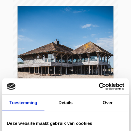
Strandpaviljoen de Piraat
Toestemming
Details
Over
Cadzand
Deze website maakt gebruik van cookies
Lesen Sie mehr