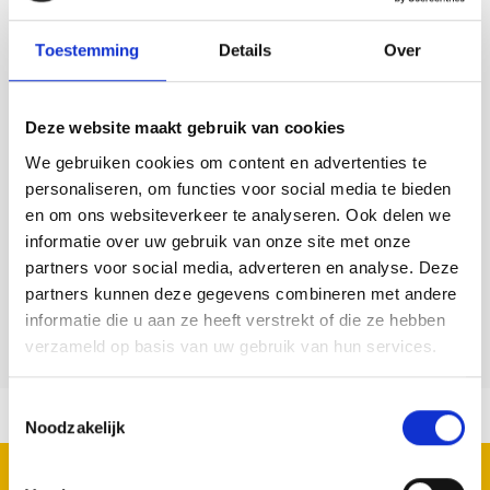
woensdag om 19.15 uur op het terrein
aan de Herendreef. Volwassenen en
Toestemming
Details
Over
kinderen vanaf 10 jaar kunnen
deelnemen. Inleg is €2 p.p. Voor bogen
en pijlen wordt gezorgd.
Deze website maakt gebruik van cookies
Contact info
We gebruiken cookies om content en advertenties te
personaliseren, om functies voor social media te bieden
Handbooggilde Sint Sebastiaan
en om ons websiteverkeer te analyseren. Ook delen we
Aardenburg
informatie over uw gebruik van onze site met onze
Herendreef 39 AARDENBURG
partners voor social media, adverteren en analyse. Deze
Bezoek website
partners kunnen deze gegevens combineren met andere
schuttersaardenburg@gmail.com
informatie die u aan ze heeft verstrekt of die ze hebben
verzameld op basis van uw gebruik van hun services.
Toestemmingsselectie
Noodzakelijk
ENRÉGISTRER ICI POUR LA NEWSLETTER