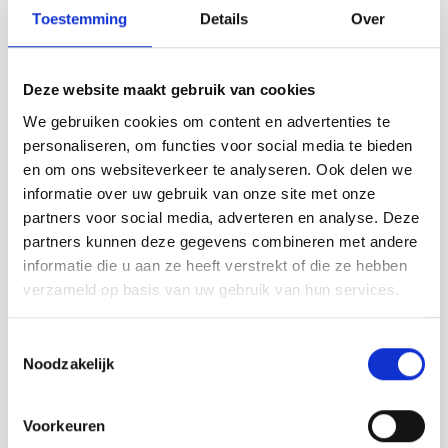
Toestemming
Details
Over
Contact info
Brut sur Mer
Boulevard de Wielingen 1a CADZAND
Deze website maakt gebruik van cookies
0117 391 864
We gebruiken cookies om content en advertenties te
Bezoek website
personaliseren, om functies voor social media te bieden
info@brutsurmer.nl
en om ons websiteverkeer te analyseren. Ook delen we
informatie over uw gebruik van onze site met onze
Anderen bekeken ook:
partners voor social media, adverteren en analyse. Deze
partners kunnen deze gegevens combineren met andere
informatie die u aan ze heeft verstrekt of die ze hebben
verzameld op basis van uw gebruik van hun services.
Toestemmingsselectie
Noodzakelijk
Voorkeuren