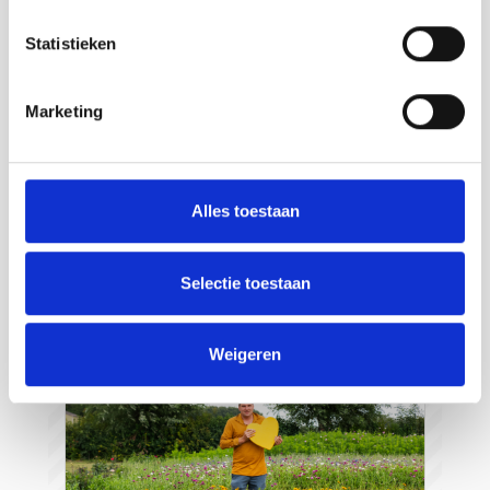
Statistieken
Marketing
Strandpaviljoen de Piraat
Cadzand
Alles toestaan
Lesen Sie mehr
Selectie toestaan
Weigeren