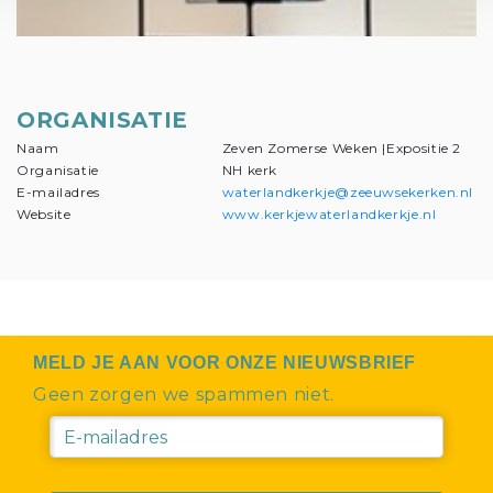
ORGANISATIE
Naam
Zeven Zomerse Weken |Expositie 2
Organisatie
NH kerk
E-mailadres
waterlandkerkje@zeeuwsekerken.nl
Website
www.kerkjewaterlandkerkje.nl
MELD JE AAN VOOR ONZE NIEUWSBRIEF
Geen zorgen we spammen niet.