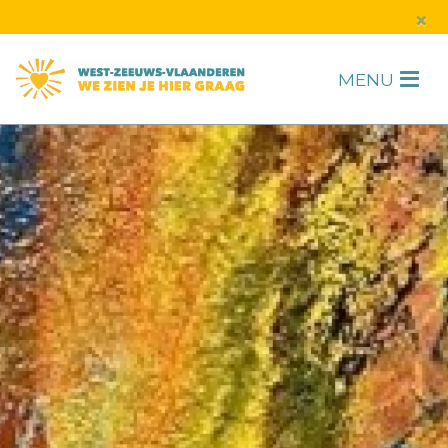
s
×
MENU
H