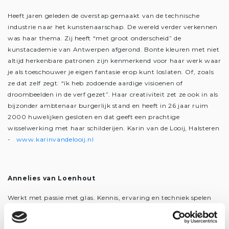
Heeft jaren geleden de overstap gemaakt van de technische
industrie naar het kunstenaarschap. De wereld verder verkennen
was haar thema. Zij heeft “met groot onderscheid” de
kunstacademie van Antwerpen afgerond. Bonte kleuren met niet
altijd herkenbare patronen zijn kenmerkend voor haar werk waar
je als toeschouwer je eigen fantasie erop kunt loslaten. Of, zoals
ze dat zelf zegt: “ík heb zodoende aardige visioenen of
droombeelden in de verf gezet”. Haar creativiteit zet ze ook in als
bijzonder ambtenaar burgerlijk stand en heeft in 26 jaar ruim
2000 huwelijken gesloten en dat geeft een prachtige
wisselwerking met haar schilderijen. Karin van de Looij, Halsteren
-
www.karinvandelooij.nl
Annelies van Loenhout
Werkt met passie met glas. Kennis, ervaring en techniek spelen
een grote rol. Op de Koninklijke Academie voor schone kunsten in
Antwerpen heeft ze de opleiding glazenier gevolgd en is zich