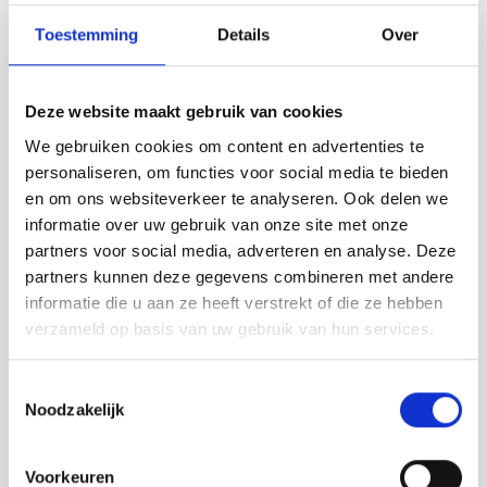
gaan specialiseren in het glas-in-lood. Op die academie heeft ze
twee keer de jaarprijs gewonnen. Naast het maken en restaureren
Toestemming
Details
Over
van glas-in-lood ramen en objecten heeft zij zich vooral gericht
op het maken van figuratieve en abstracte objecten van glas. De
combinatie van glas-in-lood met gefuseerd glas leiden tot
Deze website maakt gebruik van cookies
expressieve autonome kunstwerken. Glasatelier van Loenhout
We gebruiken cookies om content en advertenties te
- Bergen op Zoom - info@glasateliervanloenhout.nl -
personaliseren, om functies voor social media te bieden
www.glasateliervanloenhout.nl
en om ons websiteverkeer te analyseren. Ook delen we
informatie over uw gebruik van onze site met onze
partners voor social media, adverteren en analyse. Deze
't Kerkje | Molenstraat 58 | Waterlandkerkje
partners kunnen deze gegevens combineren met andere
Openingstijden: 13.00h tot 16.30h - Gesloten op maandag
informatie die u aan ze heeft verstrekt of die ze hebben
verzameld op basis van uw gebruik van hun services.
www.kerkjewaterlandkerkje.nl
-
waterlandkerkje@zeeuwsekerken.nl
Toestemmingsselectie
Noodzakelijk
Voorkeuren