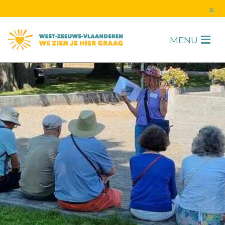
s
×
MENU
H