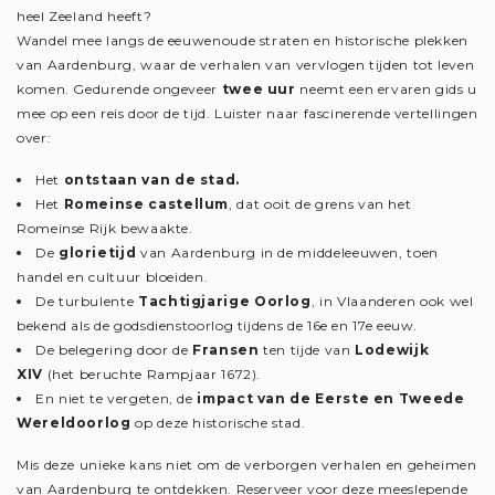
heel Zeeland heeft?
Wandel mee langs de eeuwenoude straten en historische plekken
van Aardenburg, waar de verhalen van vervlogen tijden tot leven
komen. Gedurende ongeveer
twee uur
neemt een ervaren gids u
mee op een reis door de tijd. Luister naar fascinerende vertellingen
over:
Het
ontstaan van de stad.
Het
Romeinse castellum
, dat ooit de grens van het
Romeinse Rijk bewaakte.
De
glorietijd
van Aardenburg in de middeleeuwen, toen
handel en cultuur bloeiden.
De turbulente
Tachtigjarige Oorlog
, in Vlaanderen ook wel
bekend als de godsdienstoorlog tijdens de 16e en 17e eeuw.
De belegering door de
Fransen
ten tijde van
Lodewijk
XIV
(het beruchte Rampjaar 1672).
En niet te vergeten, de
impact van de Eerste en Tweede
Wereldoorlog
op deze historische stad.
Mis deze unieke kans niet om de verborgen verhalen en geheimen
van Aardenburg te ontdekken. Reserveer voor deze meeslepende