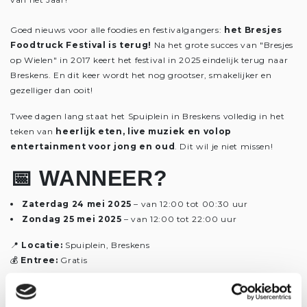
Goed nieuws voor alle foodies en festivalgangers:
het Bresjes
Foodtruck Festival is terug!
Na het grote succes van "Bresjes
op Wielen" in 2017 keert het festival in 2025 eindelijk terug naar
Breskens. En dit keer wordt het nog grootser, smakelijker en
gezelliger dan ooit!
Twee dagen lang staat het Spuiplein in Breskens volledig in het
teken van
heerlijk eten, live muziek en volop
entertainment voor jong en oud
. Dit wil je niet missen!
📅
WANNEER?
Zaterdag 24 mei 2025
– van 12:00 tot 00:30 uur
Zondag 25 mei 2025
– van 12:00 tot 22:00 uur
📍
Locatie:
Spuiplein, Breskens
💰
Entree:
Gratis
🍽️
WAT KUN JE