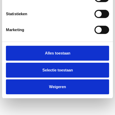
Speciale kinderfoodtrucks
met lekkere en leuke hapjes
Of je nu komt voor het eten, de muziek of de gezelligheid –
het
Statistieken
Bresjes Foodtruck Festival 2025 wordt een weekend om
niet te missen!
Marketing
📍
Zorg dat je erbij bent en beleef een smaakvol en
sfeervol weekend in Breskens!
Alles toestaan
Selectie toestaan
Weigeren