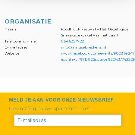
ORGANISATIE
Naam
Foodtruck Festival – Het Gezelligste
Smaakspektakel van het Jaar!
Telefoonnummer
0646257722
E-mailadres
info@amusebreskens.nl
Website
www.facebook.com/events/98236924
acontext=%7B%22source%22%3A%2229%
MELD JE AAN VOOR ONZE NIEUWSBRIEF
Geen zorgen we spammen niet.