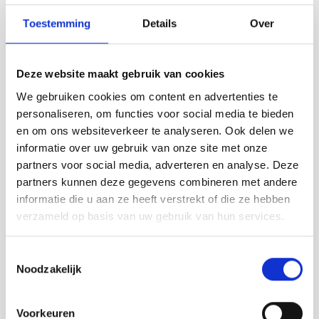
VERWACHTEN?
Toestemming
Details
Over
Meer dan 15 foodtrucks
met een breed aanbod aan
heerlijke gerechten – van lokale specialiteiten tot internationale
smaakexplosies.
Deze website maakt gebruik van cookies
Live muziek
de hele dag door, zodat je kunt genieten van
We gebruiken cookies om content en advertenties te
geweldige optredens terwijl je lekker eet en drinkt.
personaliseren, om functies voor social media te bieden
Buitenbar
waar je terecht kunt voor een heerlijk verfrissend
en om ons websiteverkeer te analyseren. Ook delen we
drankje in de zon.
informatie over uw gebruik van onze site met onze
Een feestavond op zaterdag
met een knallend live
optreden van
Spontaan de Band
in de feesttent.
partners voor social media, adverteren en analyse. Deze
partners kunnen deze gegevens combineren met andere
👧👦
ENTERTAINMENT
informatie die u aan ze heeft verstrekt of die ze hebben
verzameld op basis van uw gebruik van hun services.
VOOR DE HELE FAMILIE!
Ook aan de jongste bezoekers is gedacht!
Beide dagen is er de
Toestemmingsselectie
hele dag door kinderanimatie
met onder andere:
Noodzakelijk
Springkussens
om lekker te ravotten
Kindertheater
met verrassende voorstellingen
Voorkeuren