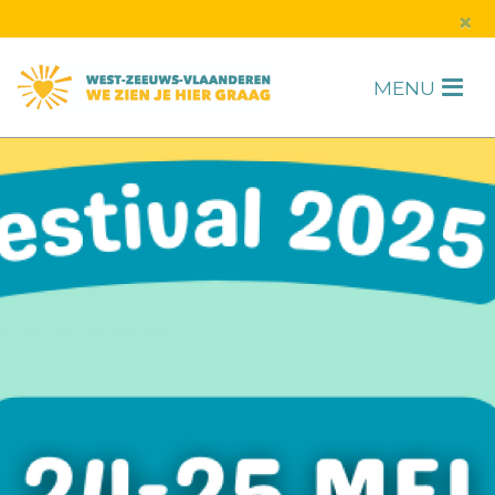
s
×
MENU
H