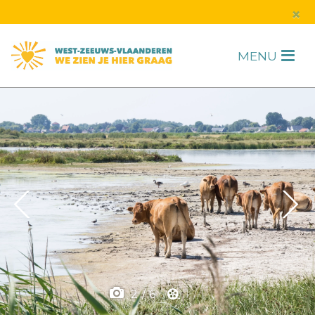
s
×
MENU
H
F
2
/
6
1
/
1