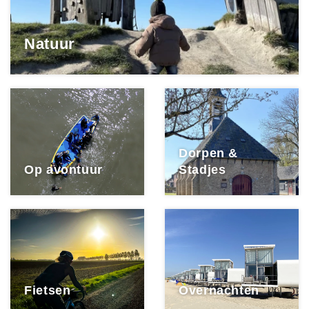
Natuur
Dorpen &
Op avontuur
Stadjes
Fietsen
Overnachten