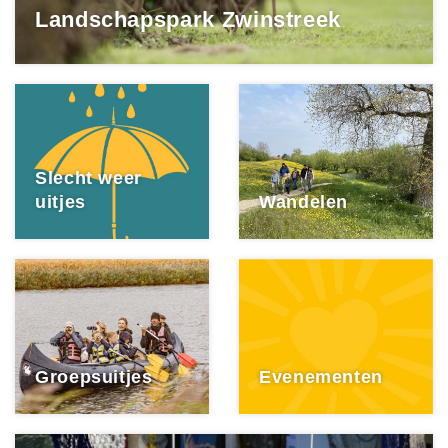
Landschapspark Zwinstreek
Slecht weer
uitjes
Wandelen
Groepsuitjes
Evenementen