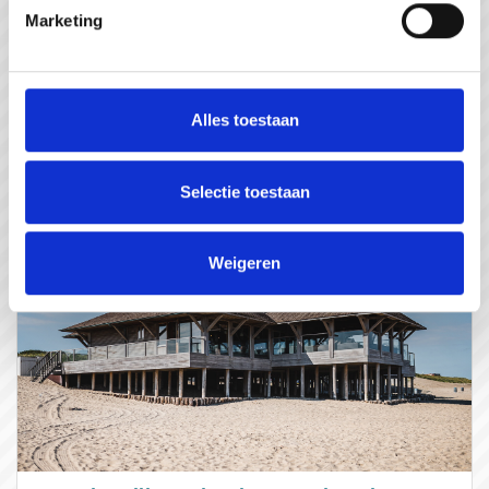
In gesprek met...
Marketing
#gastvrijzeeuwsvlaanderen
#WeZienJeHierGraag
Alles toestaan
Selectie toestaan
Weigeren