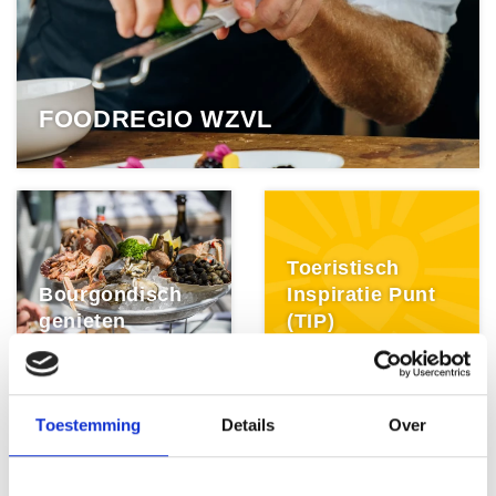
FOODREGIO WZVL
Toeristisch
Bourgondisch
Inspiratie Punt
genieten
(TIP)
Toestemming
Details
Over