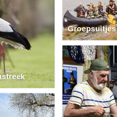
Groepsuitjes
streek