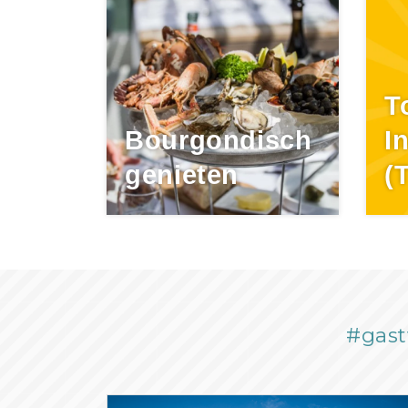
T
Bourgondisch
I
genieten
(
#gast