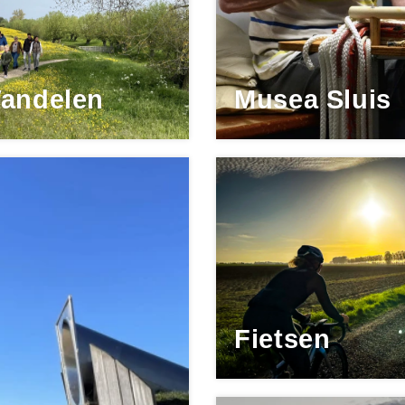
andelen
Musea Sluis
Fietsen