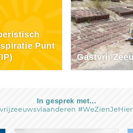
oeristisch
nspiratie Punt
TIP)
Gastvrij Zee
In gesprek met...
vrijzeeuwsvlaanderen #WeZienJeHie