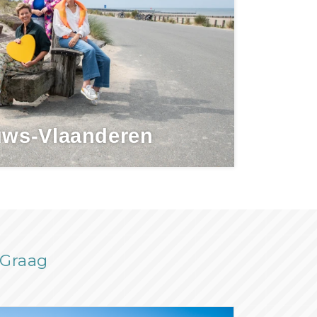
uws-Vlaanderen
rGraag