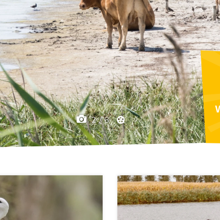
F
2
/
6
1
/
1