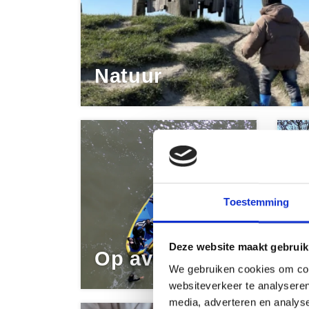
Natuur
Toestemming
D
Deze website maakt gebruik
Op avontuur
S
We gebruiken cookies om cont
websiteverkeer te analyseren
media, adverteren en analys