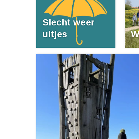
Slecht weer
uitjes
W