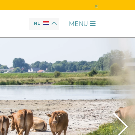
×
MENU
NL
H