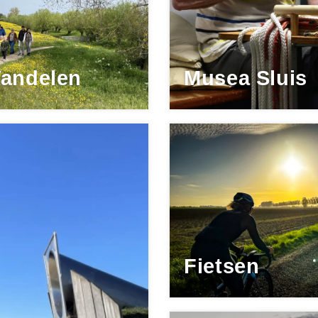
andelen
Musea Sluis
Fietsen