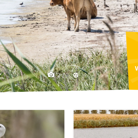
F
2
/
6
1
/
1