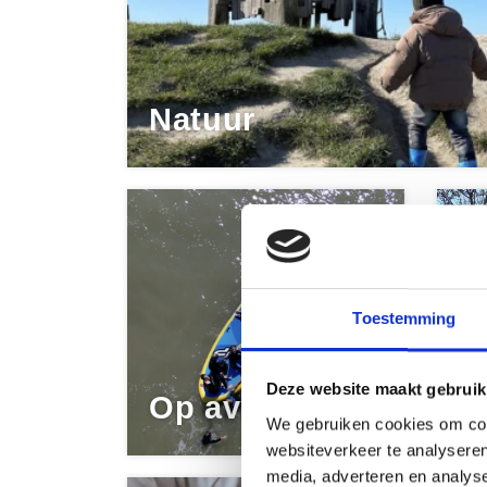
Natuur
Toestemming
D
Deze website maakt gebruik
Op avontuur
S
We gebruiken cookies om cont
websiteverkeer te analyseren
media, adverteren en analys