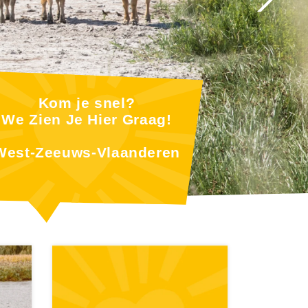
Kom je snel?
We Zien Je Hier Graag!
West-Zeeuws-Vlaanderen