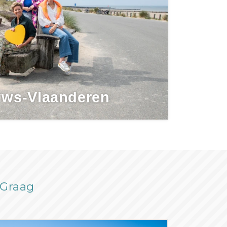
uws-Vlaanderen
rGraag