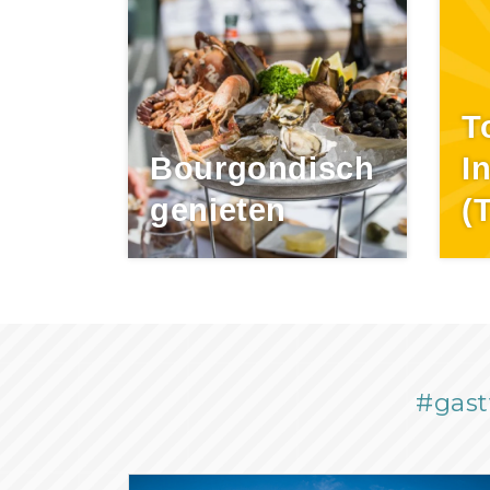
T
Bourgondisch
I
genieten
(
#gast