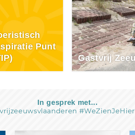
oeristisch
nspiratie Punt
TIP)
Gastvrij Zee
In gesprek met...
vrijzeeuwsvlaanderen #WeZienJeHie