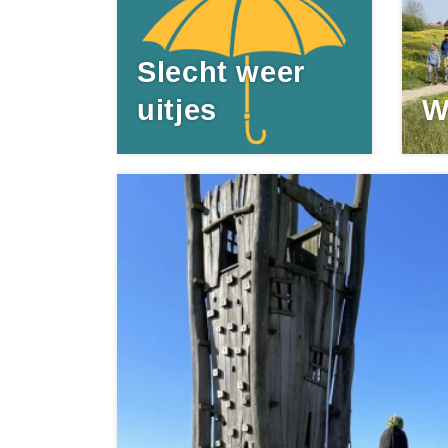
Slecht weer
uitjes
W