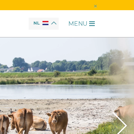
×
MENU
NL
H