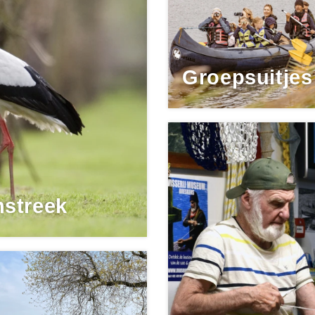
Groepsuitjes
streek