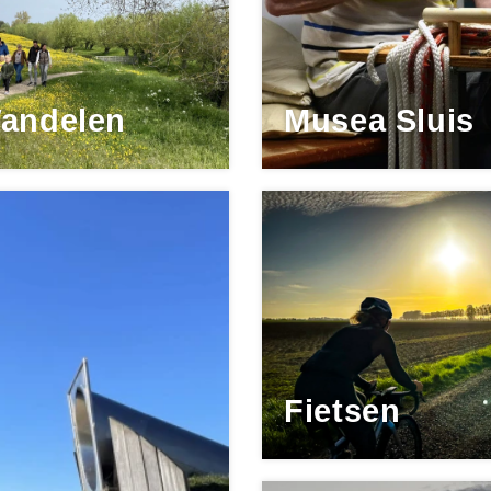
andelen
Musea Sluis
Fietsen