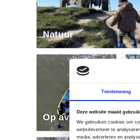
Natuur
Toestemming
D
Deze website maakt gebruik
Op avontuur
S
We gebruiken cookies om cont
websiteverkeer te analyseren
media, adverteren en analys