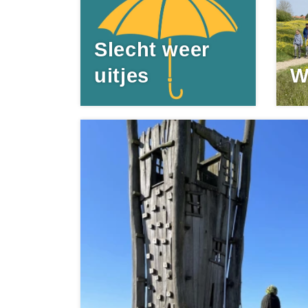
Slecht weer
uitjes
W