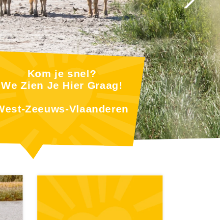
Kom je snel?
We Zien Je Hier Graag!
West-Zeeuws-Vlaanderen