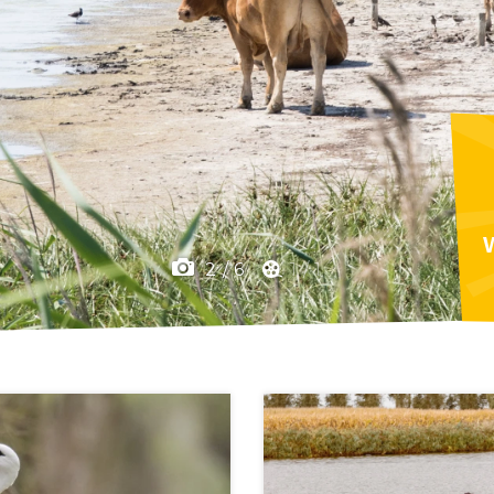
F
2
/
6
1
/
1