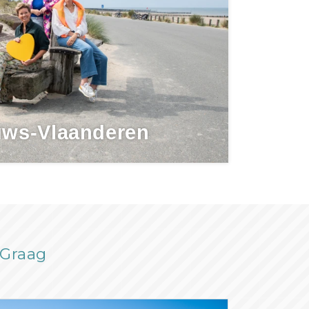
uws-Vlaanderen
rGraag