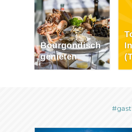
T
Bourgondisch
I
genieten
(
#gast