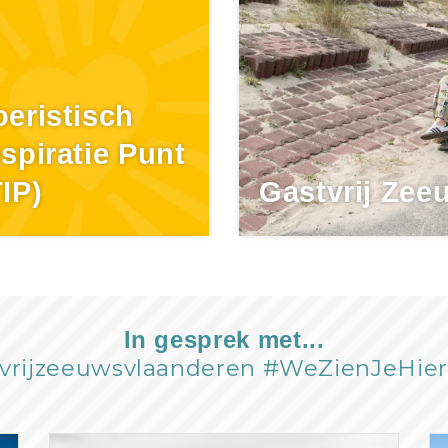
oeristisch
nspiratie Punt
TIP)
Gastvrij Zee
In gesprek met...
vrijzeeuwsvlaanderen #WeZienJeHie