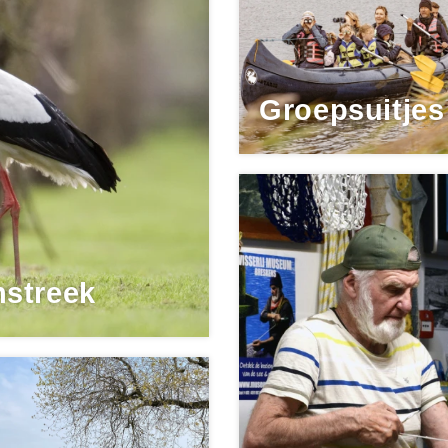
Groepsuitjes
streek