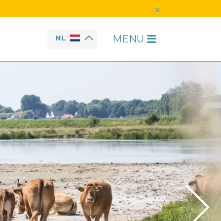
×
MENU
NL
H