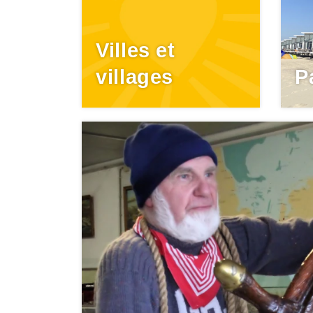
Villes et
villages
P