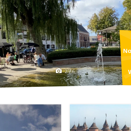
No
F
2
/
6