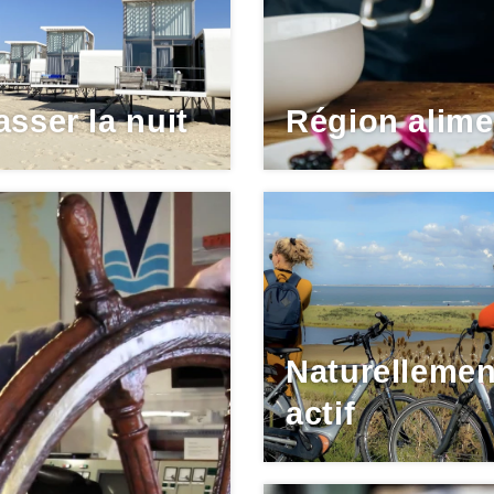
asser la nuit
Région alime
Naturellemen
actif