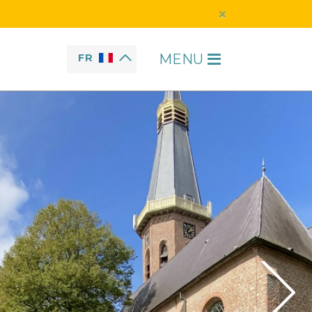
×
MENU
FR
H