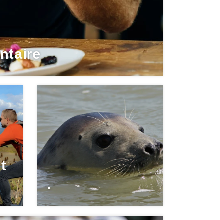
ntaire
t
.