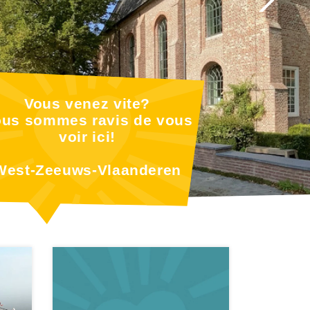
Vous venez vite?
us sommes ravis de vous
voir ici!
West-Zeeuws-Vlaanderen