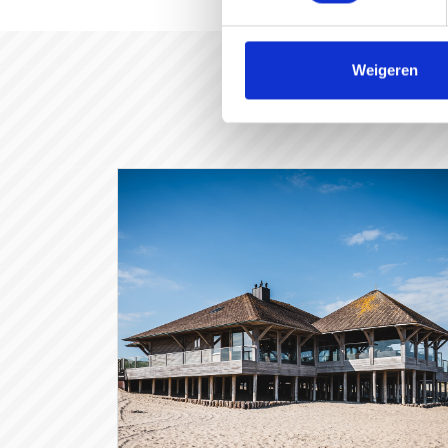
Weigeren
#gast