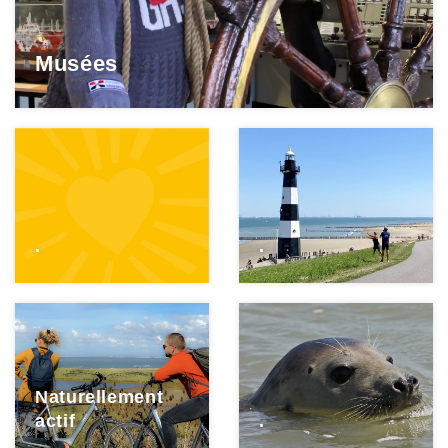
Musées
.
.
Naturellement
actif
.