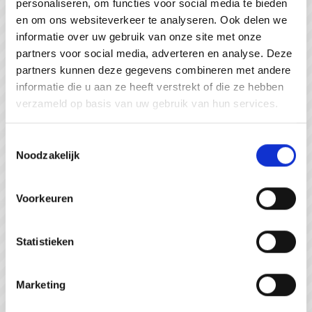
personaliseren, om functies voor social media te bieden
#WeZienJeHierGraag
en om ons websiteverkeer te analyseren. Ook delen we
informatie over uw gebruik van onze site met onze
partners voor social media, adverteren en analyse. Deze
partners kunnen deze gegevens combineren met andere
informatie die u aan ze heeft verstrekt of die ze hebben
verzameld op basis van uw gebruik van hun services.
Toestemmingsselectie
Noodzakelijk
Voorkeuren
Statistieken
Strandpaviljoen de Piraat Cadzand
Marketing