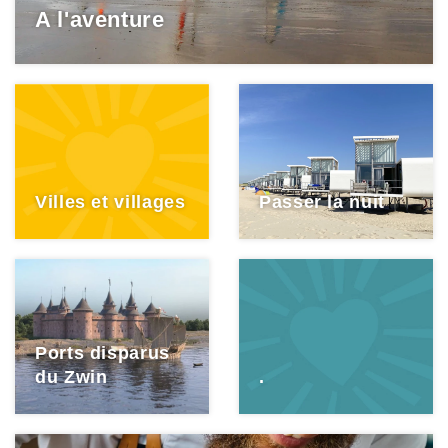
A l'aventure
Villes et villages
Passer la nuit
Ports disparus
du Zwin
.