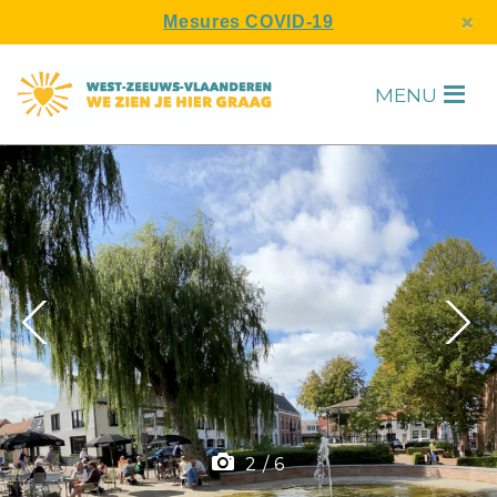
s
×
Mesures COVID-19
MENU
H
F
2
/
6