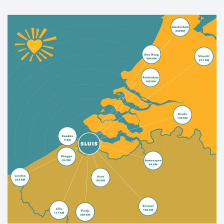
La Flandre zélandaise occidentale offre le
meilleur des deux mondes. Une histoire
culturelle riche, des villes et villages
pittoresques, des kilomètres de plages de sable,
des jolies pistes cyclables, une nature sauvage,
tout est là.