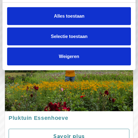
Savoir plus
Alles toestaan
Selectie toestaan
Weigeren
Pluktuin Essenhoeve
Savoir plus