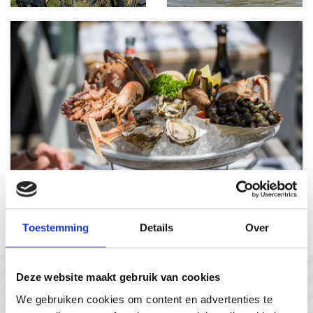
Les plaisirs gourmands
Toestemming
Details
Over
Deze website maakt gebruik van cookies
In gesprek met...
We gebruiken cookies om content en advertenties te
#gastvrijzeeuwsvlaanderen