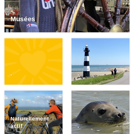
Musées
.
.
Naturellement
actif
.