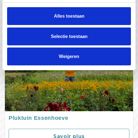
Savoir plus
Alles toestaan
Selectie toestaan
Weigeren
Pluktuin Essenhoeve
Savoir plus