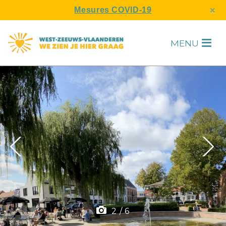
s
×
Mesures COVID-19
MENU
H
F
2
/
6