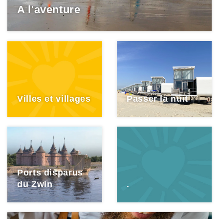
A l'aventure
Villes et villages
Passer la nuit
Ports disparus
du Zwin
.