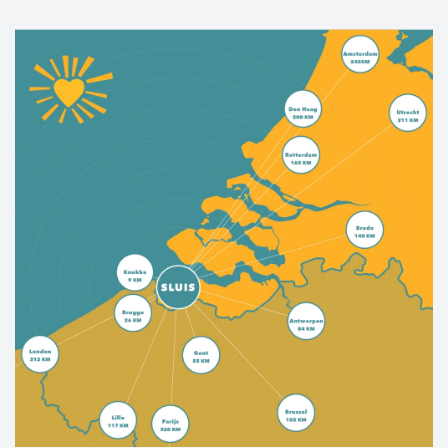
La Flandre zélandaise occidentale offre le
meilleur des deux mondes. Une histoire
culturelle riche, des villes et villages
pittoresques, des kilomètres de plages de sable,
des jolies pistes cyclables, une nature sauvage,
tout est là.