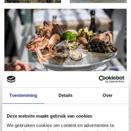
Les plaisirs gourmands
Toestemming
Details
Over
Deze website maakt gebruik van cookies
In gesprek met...
We gebruiken cookies om content en advertenties te
#gastvrijzeeuwsvlaanderen