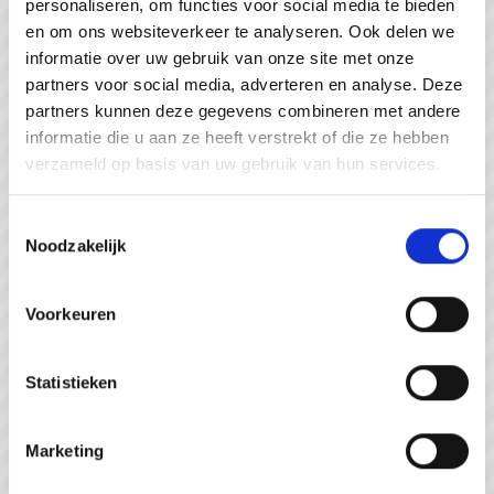
personaliseren, om functies voor social media te bieden
#WeZienJeHierGraag
en om ons websiteverkeer te analyseren. Ook delen we
informatie over uw gebruik van onze site met onze
partners voor social media, adverteren en analyse. Deze
partners kunnen deze gegevens combineren met andere
informatie die u aan ze heeft verstrekt of die ze hebben
verzameld op basis van uw gebruik van hun services.
Toestemmingsselectie
Noodzakelijk
Voorkeuren
Statistieken
Strandpaviljoen de Piraat Cadzand
Marketing