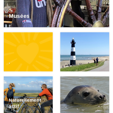
Musées
.
.
Naturellement
actif
.