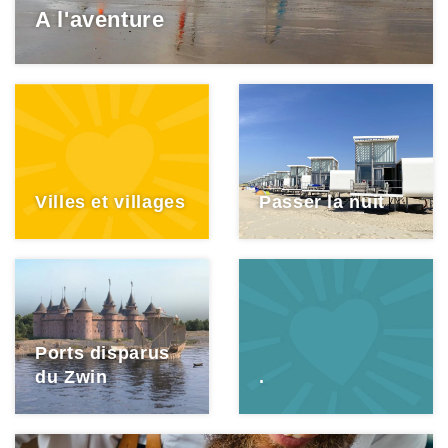
A l'aventure
Villes et villages
Passer la nuit
Ports disparus
du Zwin
.