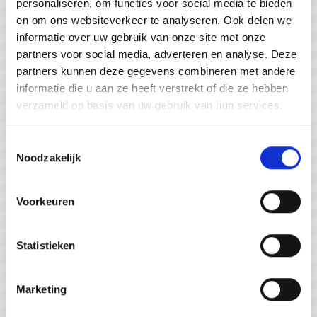
personaliseren, om functies voor social media te bieden
#WeZienJeHierGraag
en om ons websiteverkeer te analyseren. Ook delen we
informatie over uw gebruik van onze site met onze
partners voor social media, adverteren en analyse. Deze
partners kunnen deze gegevens combineren met andere
informatie die u aan ze heeft verstrekt of die ze hebben
verzameld op basis van uw gebruik van hun services.
Toestemmingsselectie
Noodzakelijk
Voorkeuren
Statistieken
Strandpaviljoen de Piraat Cadzand
Marketing