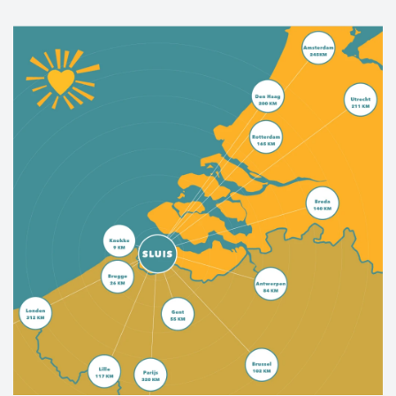
La Flandre zélandaise occidentale offre le
meilleur des deux mondes. Une histoire
culturelle riche, des villes et villages
pittoresques, des kilomètres de plages de sable,
des jolies pistes cyclables, une nature sauvage,
tout est là.