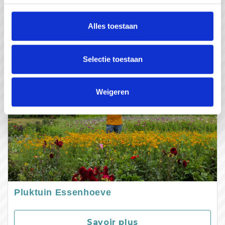
Savoir plus
Alles toestaan
Selectie toestaan
Weigeren
Pluktuin Essenhoeve
Savoir plus