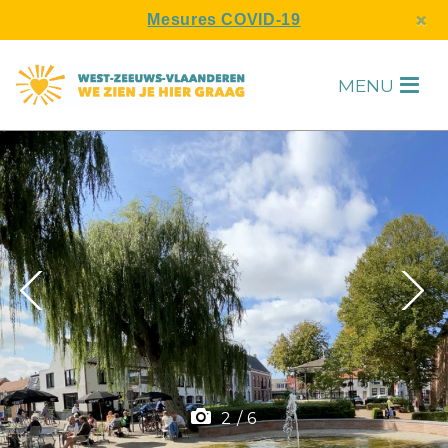
s
×
Mesures COVID-19
MENU
H
F
2
/
6