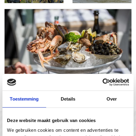
Les plaisirs gourmands
Toestemming
Details
Over
Deze website maakt gebruik van cookies
In gesprek met...
We gebruiken cookies om content en advertenties te
#gastvrijzeeuwsvlaanderen