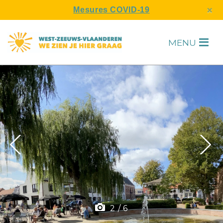
s
×
Mesures COVID-19
MENU
H
F
2
/
6