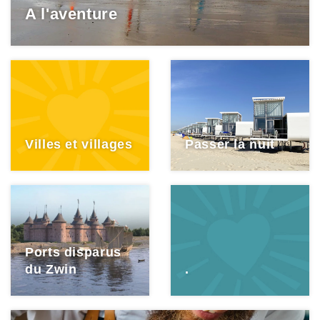
A l'aventure
Villes et villages
Passer la nuit
Ports disparus
du Zwin
.