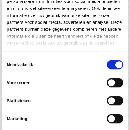
personaliseren, om functies voor social media te bieden
#WeZienJeHierGraag
en om ons websiteverkeer te analyseren. Ook delen we
informatie over uw gebruik van onze site met onze
partners voor social media, adverteren en analyse. Deze
partners kunnen deze gegevens combineren met andere
informatie die u aan ze heeft verstrekt of die ze hebben
verzameld op basis van uw gebruik van hun services.
Toestemmingsselectie
Noodzakelijk
Voorkeuren
Statistieken
Strandpaviljoen de Piraat Cadzand
Marketing