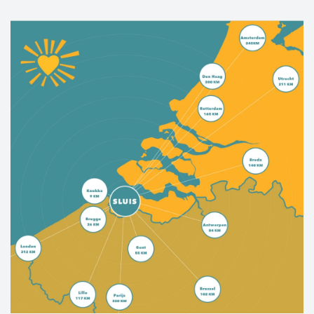
La Flandre zélandaise occidentale offre le
meilleur des deux mondes. Une histoire
culturelle riche, des villes et villages
pittoresques, des kilomètres de plages de sable,
des jolies pistes cyclables, une nature sauvage,
tout est là.