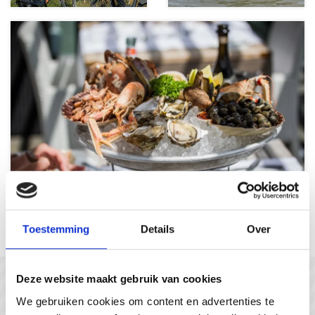
Les plaisirs gourmands
Toestemming
Details
Over
Deze website maakt gebruik van cookies
In gesprek met...
We gebruiken cookies om content en advertenties te
#gastvrijzeeuwsvlaanderen