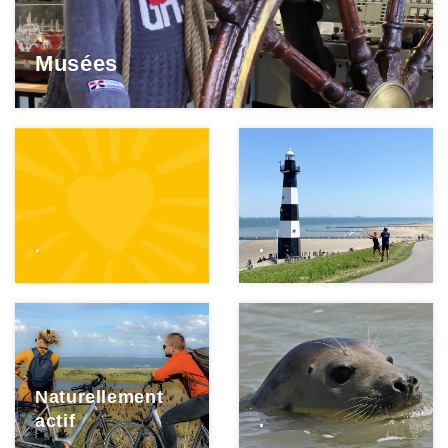
Musées
.
.
Naturellement
actif
.