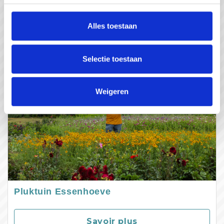
Savoir plus
Alles toestaan
Selectie toestaan
Weigeren
Pluktuin Essenhoeve
Savoir plus