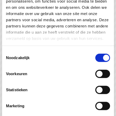
personaliseren, om functies voor social media te bieden
#WeZienJeHierGraag
en om ons websiteverkeer te analyseren. Ook delen we
informatie over uw gebruik van onze site met onze
partners voor social media, adverteren en analyse. Deze
partners kunnen deze gegevens combineren met andere
informatie die u aan ze heeft verstrekt of die ze hebben
verzameld op basis van uw gebruik van hun services.
Toestemmingsselectie
Noodzakelijk
Voorkeuren
Statistieken
Strandpaviljoen de Piraat Cadzand
Marketing