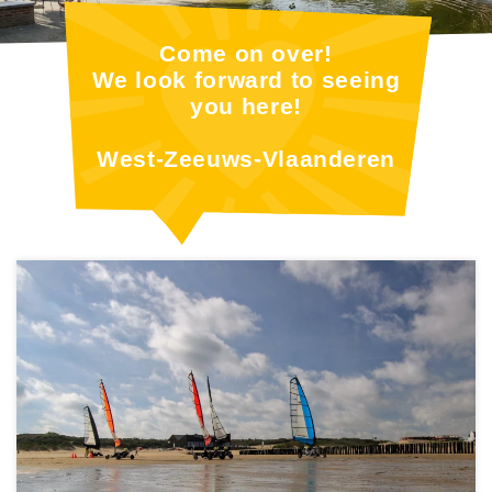
Come on over!
We look forward to seeing
you here!
West-Zeeuws-Vlaanderen