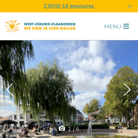
s
×
COVID-19 measures
MENU
H
F
2
/
6