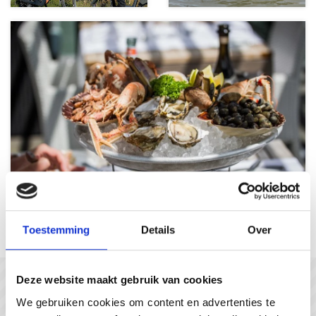
Culinary delights
Toestemming
Details
Over
Deze website maakt gebruik van cookies
In gesprek met...
We gebruiken cookies om content en advertenties te
#gastvrijzeeuwsvlaanderen