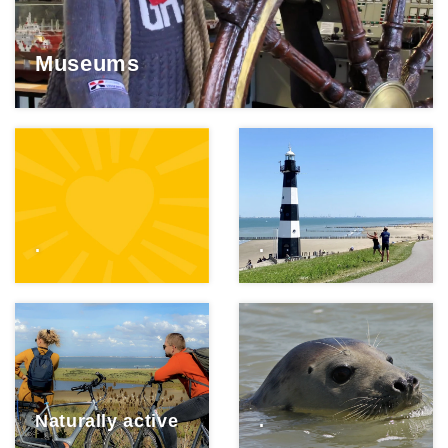
Museums
.
.
Naturally active
.