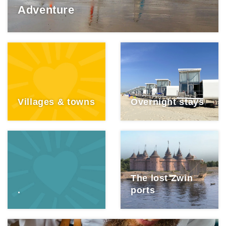
Adventure
Villages & towns
Overnight stays
The lost Zwin
.
ports