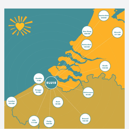
heritage is evident in the friendliness and
"epicurean" atmosphere.
West Zeelandic Flanders offers the best of both
worlds; a rich cultural history, picturesque
towns and villages, miles of sandy beaches,
beautiful bike trails, rugged nature—this place
has it all.