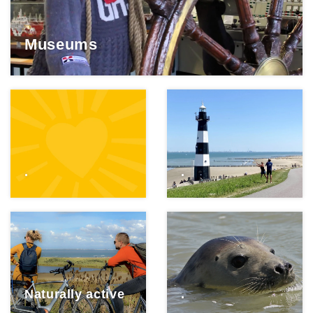
Museums
.
.
Naturally active
.