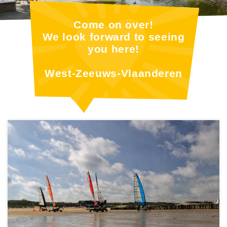
Come on over!
We look forward to seeing
you here!
West-Zeeuws-Vlaanderen