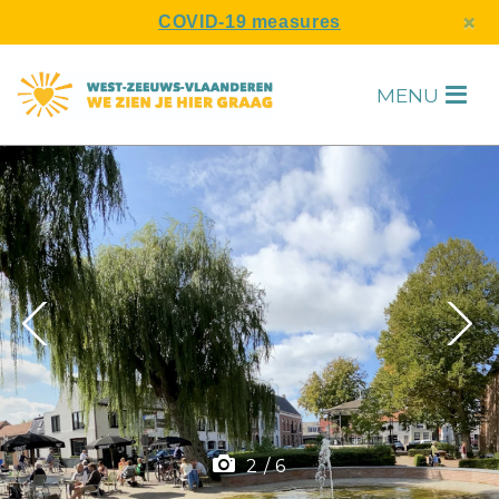
s
×
COVID-19 measures
MENU
H
F
2
/
6