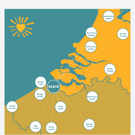
heritage is evident in the friendliness and
"epicurean" atmosphere.
West Zeelandic Flanders offers the best of both
worlds; a rich cultural history, picturesque
towns and villages, miles of sandy beaches,
beautiful bike trails, rugged nature—this place
has it all.