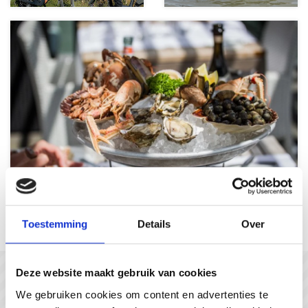
Culinary delights
Toestemming
Details
Over
Deze website maakt gebruik van cookies
In gesprek met...
We gebruiken cookies om content en advertenties te
#gastvrijzeeuwsvlaanderen