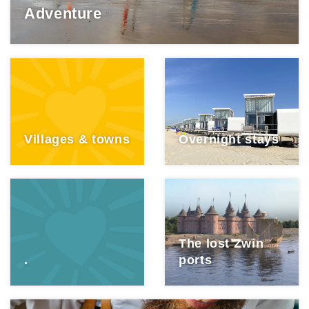
Adventure
Villages & towns
Overnight stays
The lost Zwin
.
ports