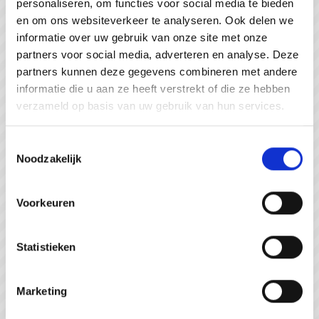
personaliseren, om functies voor social media te bieden
#WeZienJeHierGraag
en om ons websiteverkeer te analyseren. Ook delen we
informatie over uw gebruik van onze site met onze
partners voor social media, adverteren en analyse. Deze
partners kunnen deze gegevens combineren met andere
informatie die u aan ze heeft verstrekt of die ze hebben
verzameld op basis van uw gebruik van hun services.
Toestemmingsselectie
Noodzakelijk
Voorkeuren
Statistieken
Strandpaviljoen de Piraat Cadzand
Marketing