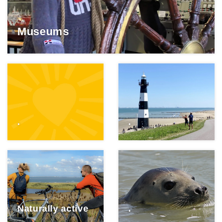
Museums
.
.
Naturally active
.