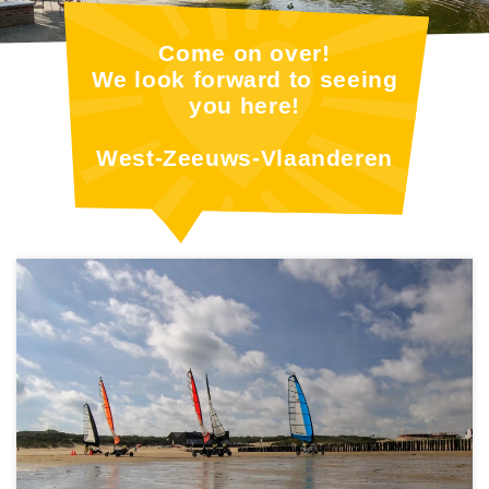
Come on over!
We look forward to seeing
you here!
West-Zeeuws-Vlaanderen