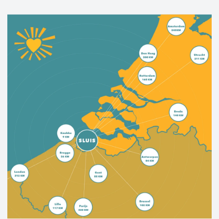
heritage is evident in the friendliness and
"epicurean" atmosphere.
West Zeelandic Flanders offers the best of both
worlds; a rich cultural history, picturesque
towns and villages, miles of sandy beaches,
beautiful bike trails, rugged nature—this place
has it all.