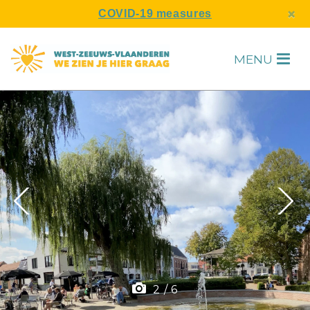
s
×
COVID-19 measures
MENU
H
F
2
/
6