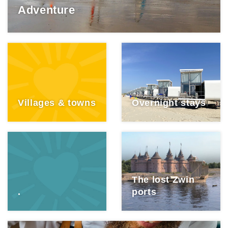
Adventure
Villages & towns
Overnight stays
The lost Zwin
.
ports