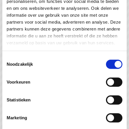
personaliseren, om functies voor social media te bieden
#WeZienJeHierGraag
en om ons websiteverkeer te analyseren. Ook delen we
informatie over uw gebruik van onze site met onze
partners voor social media, adverteren en analyse. Deze
partners kunnen deze gegevens combineren met andere
informatie die u aan ze heeft verstrekt of die ze hebben
verzameld op basis van uw gebruik van hun services.
Toestemmingsselectie
Noodzakelijk
Voorkeuren
Statistieken
Strandpaviljoen de Piraat Cadzand
Marketing