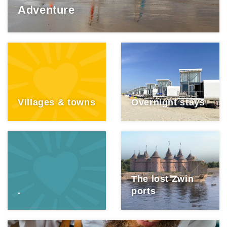
Adventure
Villages & towns
Overnight stays
The lost Zwin
.
ports