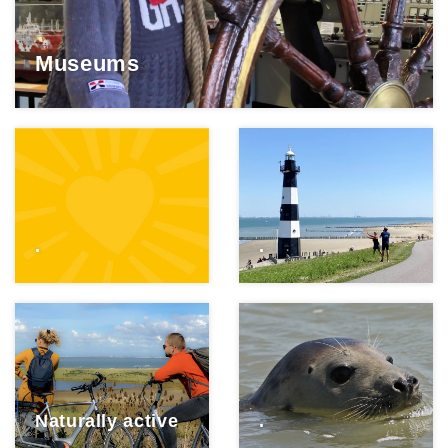
Museums
.
.
Naturally active
.