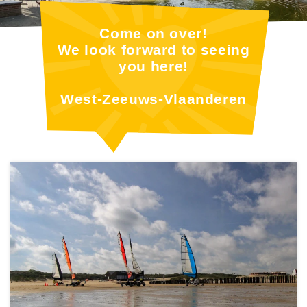
Come on over!
We look forward to seeing
you here!
West-Zeeuws-Vlaanderen