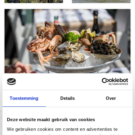
Culinary delights
Toestemming
Details
Over
Deze website maakt gebruik van cookies
In gesprek met...
We gebruiken cookies om content en advertenties te
#gastvrijzeeuwsvlaanderen