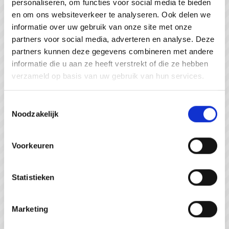
personaliseren, om functies voor social media te bieden
#WeZienJeHierGraag
en om ons websiteverkeer te analyseren. Ook delen we
informatie over uw gebruik van onze site met onze
partners voor social media, adverteren en analyse. Deze
partners kunnen deze gegevens combineren met andere
informatie die u aan ze heeft verstrekt of die ze hebben
verzameld op basis van uw gebruik van hun services.
Toestemmingsselectie
Noodzakelijk
Voorkeuren
Statistieken
Strandpaviljoen de Piraat Cadzand
Marketing