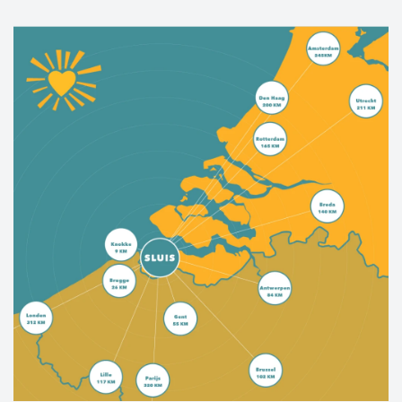
heritage is evident in the friendliness and
"epicurean" atmosphere.
West Zeelandic Flanders offers the best of both
worlds; a rich cultural history, picturesque
towns and villages, miles of sandy beaches,
beautiful bike trails, rugged nature—this place
has it all.