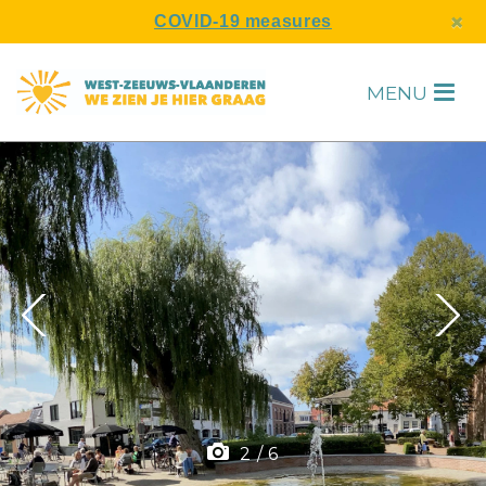
s
×
COVID-19 measures
MENU
H
F
2
/
6