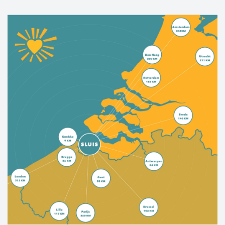
man, das schmeckt man. Die Brise aus dem
belgischen Grenzgebiet sorgt für
Gemütlichkeit und eine ideale Atmosphäre für
Genießer.
West-Zeeuws-Vlaanderen vereint so das Beste
aus zwei Welten: eine reiche Kulturgeschichte,
pittoreske Städtchen und Dörfer,
kilometerlange Sandstrände, schöne Radrouten
und weite Naturschutzgebiete – es ist alles
vorhanden.