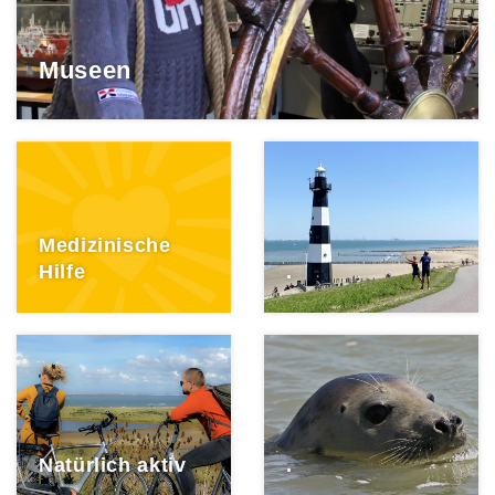
Museen
Medizinische
Hilfe
.
Natürlich aktiv
.