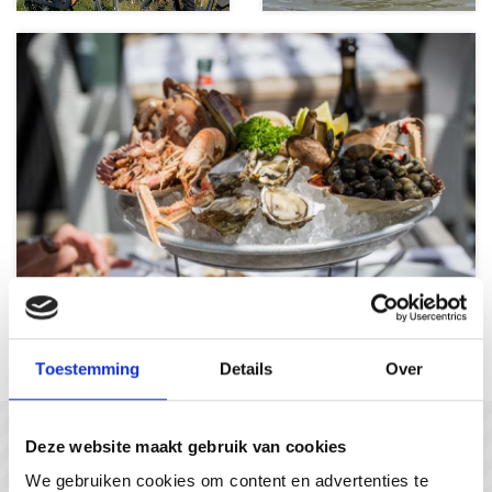
Genuss ohne Ende
Toestemming
Details
Over
In gesprek met...
Deze website maakt gebruik van cookies
#gastvrijzeeuwsvlaanderen
We gebruiken cookies om content en advertenties te