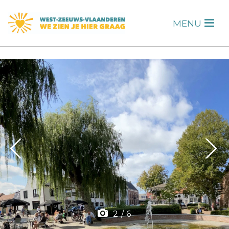
s
MENU
H
F
2
/
6