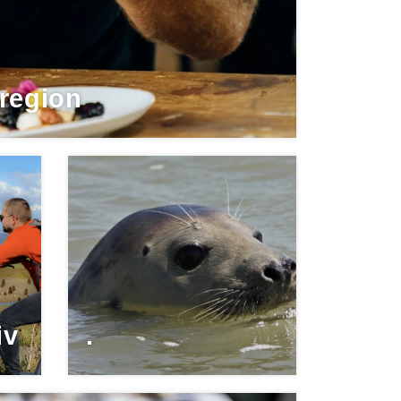
region
iv
.