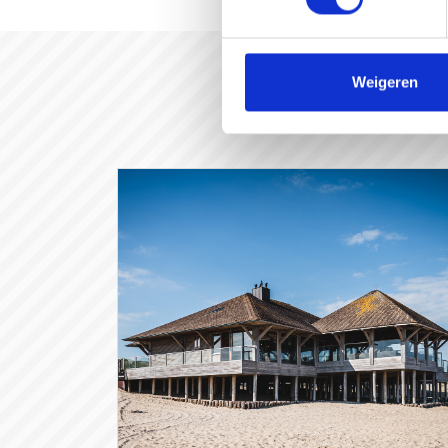
Weigeren
#gast