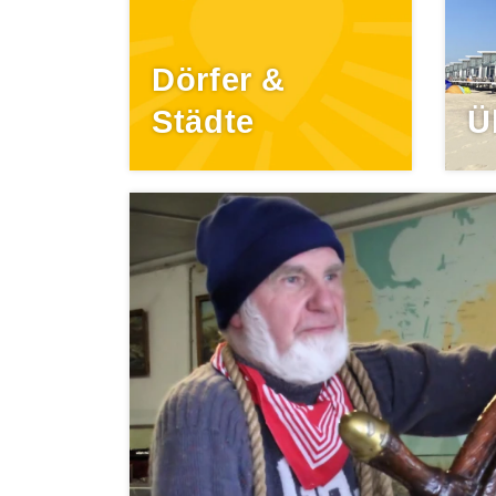
Dörfer &
Städte
Ü