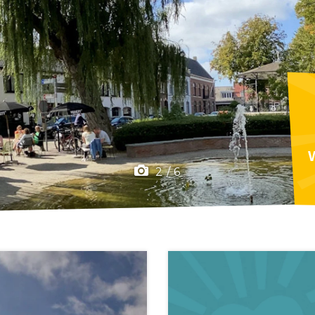
F
2
/
6