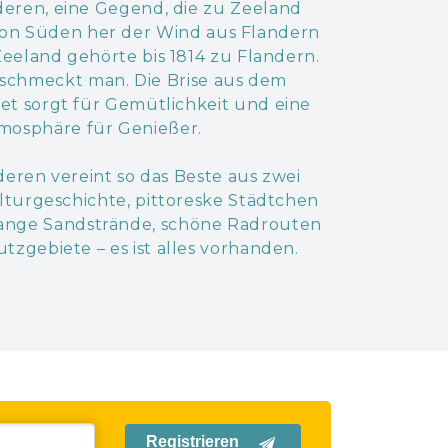
ren, eine Gegend, die zu Zeeland
von Süden her der Wind aus Flandern
 Zeeland gehörte bis 1814 zu Flandern.
 schmeckt man. Die Brise aus dem
et sorgt für Gemütlichkeit und eine
tmosphäre für Genießer.
ren vereint so das Beste aus zwei
lturgeschichte, pittoreske Städtchen
lange Sandstrände, schöne Radrouten
zgebiete – es ist alles vorhanden.
Registrieren