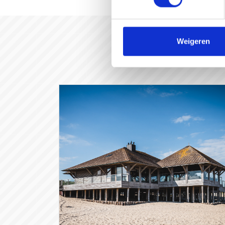
Weigeren
#gast