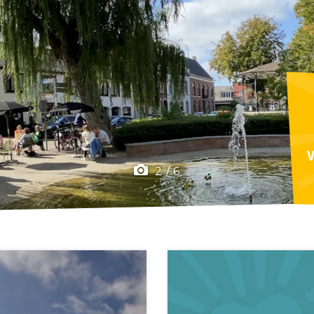
F
2
/
6