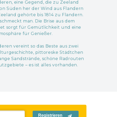
ren, eine Gegend, die zu Zeeland
von Süden her der Wind aus Flandern
 Zeeland gehörte bis 1814 zu Flandern.
 schmeckt man. Die Brise aus dem
et sorgt für Gemütlichkeit und eine
tmosphäre für Genießer.
ren vereint so das Beste aus zwei
lturgeschichte, pittoreske Städtchen
lange Sandstrände, schöne Radrouten
zgebiete – es ist alles vorhanden.
Registrieren