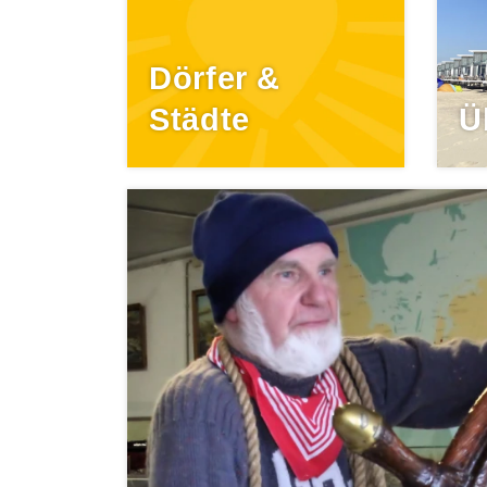
Dörfer &
Städte
Ü