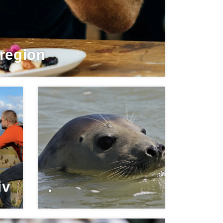
region
iv
.