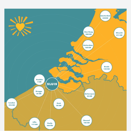
man, das schmeckt man. Die Brise aus dem
belgischen Grenzgebiet sorgt für
Gemütlichkeit und eine ideale Atmosphäre für
Genießer.
West-Zeeuws-Vlaanderen vereint so das Beste
aus zwei Welten: eine reiche Kulturgeschichte,
pittoreske Städtchen und Dörfer,
kilometerlange Sandstrände, schöne Radrouten
und weite Naturschutzgebiete – es ist alles
vorhanden.