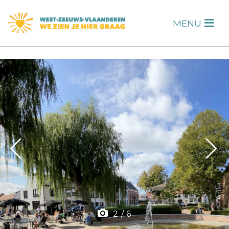
s
MENU
H
F
2
/
6