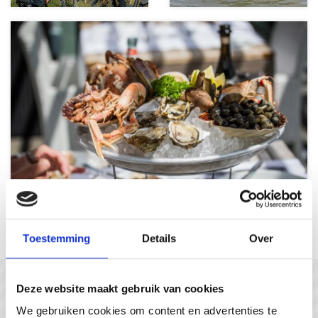
Genuss ohne Ende
Toestemming
Details
Over
In gesprek met...
Deze website maakt gebruik van cookies
#gastvrijzeeuwsvlaanderen
We gebruiken cookies om content en advertenties te