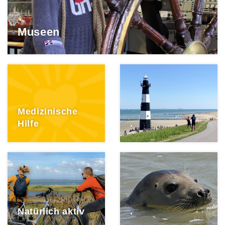
Museen
Medizinische
Hilfe
.
Natürlich aktiv
.